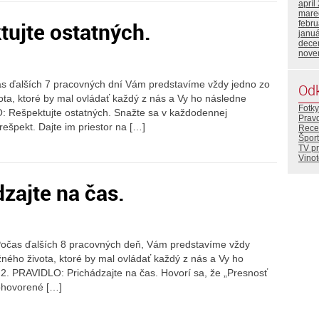
apríl
mare
tujte ostatných.
febr
janu
dece
nove
as ďalších 7 pracovných dní Vám predstavíme vždy jedno zo
Od
vota, ktoré by mal ovládať každý z nás a Vy ho následne
Fotky
O: Rešpektujte ostatných. Snažte sa v každodennej
Prav
ešpekt. Dajte im priestor na […]
Rece
Šport
TV p
Vino
dzajte na čas.
 Počas ďalších 8 pracovných deň, Vám predstavíme vždy
žného života, ktoré by mal ovládať každý z nás a Vy ho
2. PRAVIDLO: Prichádzajte na čas. Hovorí sa, že „Presnosť
dohovorené […]