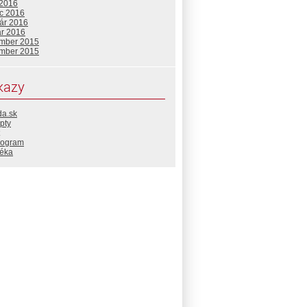
 2016
c 2016
uár 2016
ár 2016
mber 2015
mber 2015
kazy
da.sk
pty
rogram
téka