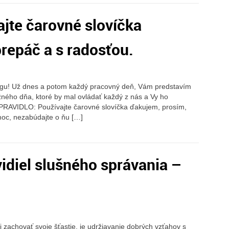
ajte čarovné slovíčka
repáč a s radosťou.
logu! Už dnes a potom každý pracovný deň, Vám predstavím
ežného dňa, ktoré by mal ovládať každý z nás a Vy ho
. PRAVIDLO: Používajte čarovné slovíčka ďakujem, prosím,
moc, nezabúdajte o ňu […]
idiel slušného správania –
zachovať svoje šťastie, je udržiavanie dobrých vzťahov s