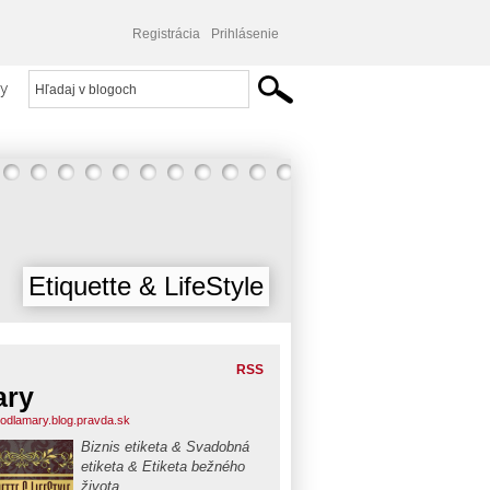
Registrácia
Prihlásenie
y
Etiquette & LifeStyle
RSS
ary
podlamary.blog.pravda.sk
Biznis etiketa & Svadobná
etiketa & Etiketa bežného
života