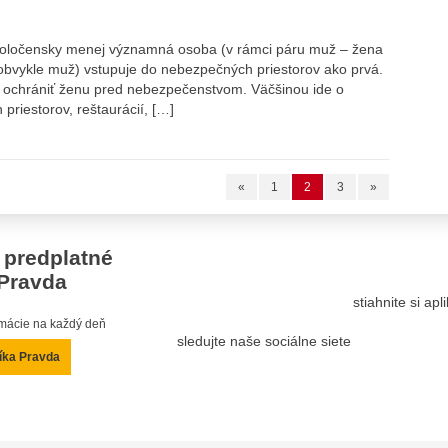
 spoločensky menej významná osoba (v rámci páru muž – žena
bvykle muž) vstupuje do nebezpečných priestorov ako prvá.
a ochrániť ženu pred nebezpečenstvom. Väčšinou ide o
priestorov, reštaurácií, […]
«
1
2
3
»
 predplatné
Pravda
stiahnite si ap
ormácie na každý deň
sledujte naše sociálne siete
íka Pravda