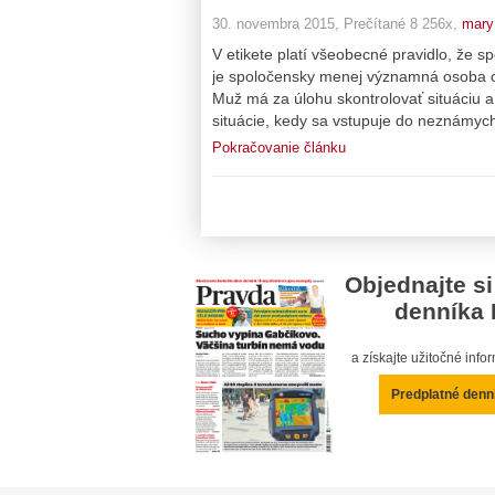
30. novembra 2015, Prečítané 8 256x,
mary
V etikete platí všeobecné pravidlo, že
je spoločensky menej významná osoba o
Muž má za úlohu skontrolovať situáciu 
situácie, kedy sa vstupuje do neznámych 
Pokračovanie článku
Objednajte si
denníka 
a získajte užitočné inf
Predplatné denn