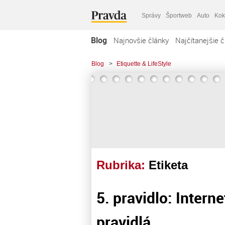
Správy
Športweb
Auto
Kok
Blog
Najnovšie články
Najčítanejšie č
Blog
>
Etiquette & LifeStyle
Rubrika:
Etiketa
5. pravidlo: Inter
pravidlá.