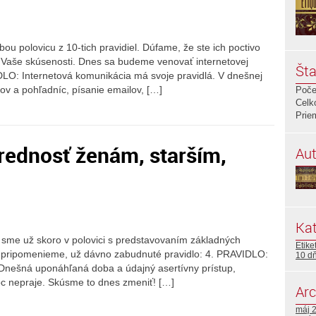
 polovicu z 10-tich pravidiel. Dúfame, že ste ich poctivo
m Vaše skúsenosti. Dnes sa budeme venovať internetovej
Šta
IDLO: Internetová komunikácia má svoje pravidlá. V dnešnej
ov a pohľadníc, písanie emailov, […]
Poče
Celk
Prie
prednosť ženám, starším,
Aut
Kat
 sme už skoro v polovici s predstavovaním základných
Etike
si pripomenieme, už dávno zabudnuté pravidlo: 4. PRAVIDLO:
10 d
Dnešná uponáhľaná doba a údajný asertívny prístup,
c nepraje. Skúsme to dnes zmeniť! […]
Arc
máj 