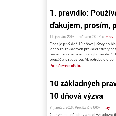
1. pravidlo: Použív
ďakujem, prosím, p
11. januára 2016, Prečítané 28 071x,
mary
Dnes je prvý deň 10 dňovej výzvy na b
jedno zo základných pravidiel etikety b
následne zavediete do svojho života. 1
prepáč a s radosťou. Ak potrebujete po
Pokračovanie článku
10 základných prav
10 dňová výzva
7. januára 2016, Prečítané 5 860x,
mary
Jedným zo spôsobov ako si vybudovať či 