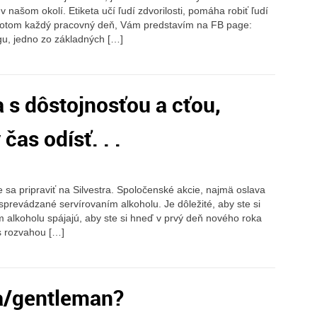
 v našom okolí. Etiketa učí ľudí zdvorilosti, pomáha robiť ľudí
 potom každý pracovný deň, Vám predstavím na FB page:
ogu, jedno zo základných […]
a s dôstojnosťou a cťou,
čas odísť. . .
 sa pripraviť na Silvestra. Spoločenské akcie, najmä oslava
prevádzané servírovaním alkoholu. Je dôležité, aby ste si
tím alkoholu spájajú, aby ste si hneď v prvý deň nového roka
 s rozvahou […]
a/gentleman?