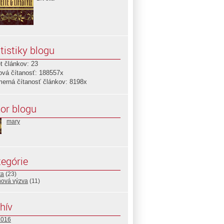
tistiky blogu
t článkov: 23
ová čítanosť: 188557x
merná čítanosť článkov: 8198x
or blogu
mary
egórie
ta
(23)
ňová výzva
(11)
hív
2016