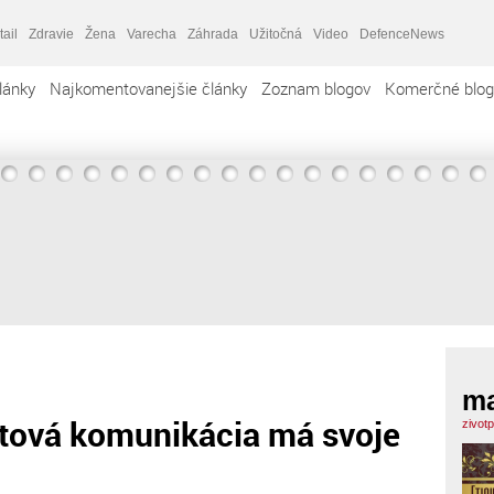
tail
Zdravie
Žena
Varecha
Záhrada
Užitočná
Video
DefenceNews
lánky
Najkomentovanejšie články
Zoznam blogov
Komerčné blog
m
netová komunikácia má svoje
zivot