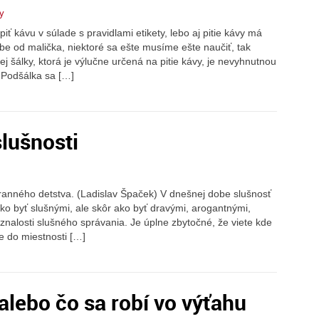
y
ť kávu v súlade s pravidlami etikety, lebo aj pitie kávy má
be od malička, niektoré sa ešte musíme ešte naučiť, tak
 šálky, ktorá je výlučne určená na pitie kávy, je nevyhnutnou
 Podšálka sa […]
slušnosti
ranného detstva. (Ladislav Špaček) V dnešnej dobe slušnosť
ako byť slušnými, ale skôr ako byť dravými, arogantnými,
nalosti slušného správania. Je úplne zbytočné, že viete kde
pe do miestnosti […]
alebo čo sa robí vo výťahu