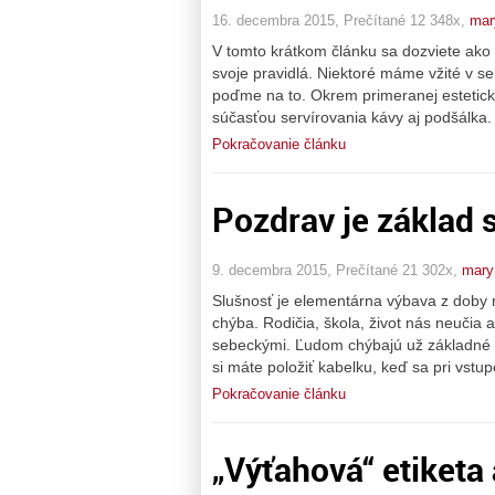
16. decembra 2015, Prečítané 12 348x,
mar
V tomto krátkom článku sa dozviete ako pi
svoje pravidlá. Niektoré máme vžité v se
poďme na to. Okrem primeranej estetickej
súčasťou servírovania kávy aj podšálka.
Pokračovanie článku
Pozdrav je základ 
9. decembra 2015, Prečítané 21 302x,
mary
Slušnosť je elementárna výbava z doby 
chýba. Rodičia, škola, život nás neučia 
sebeckými. Ľudom chýbajú už základné z
si máte položiť kabelku, keď sa pri vstu
Pokračovanie článku
„Výťahová“ etiketa 