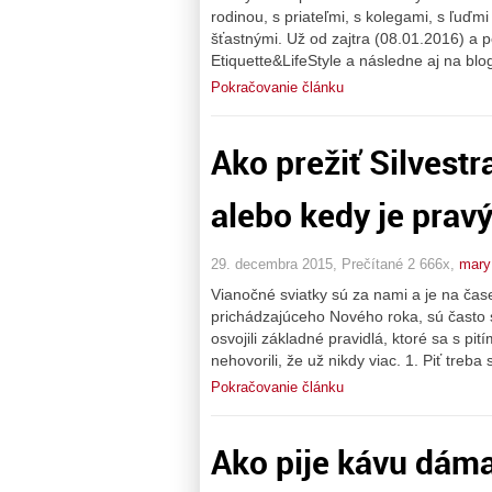
rodinou, s priateľmi, s kolegami, s ľuďmi
šťastnými. Už od zajtra (08.01.2016) a
Etiquette&LifeStyle a následne aj na bl
Pokračovanie článku
Ako prežiť Silvestr
alebo kedy je pravý 
29. decembra 2015, Prečítané 2 666x,
mary
Vianočné sviatky sú za nami a je na čase
prichádzajúceho Nového roka, sú často s
osvojili základné pravidlá, ktoré sa s pi
nehovorili, že už nikdy viac. 1. Piť treba
Pokračovanie článku
Ako pije kávu dám