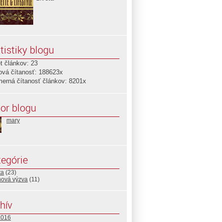
tistiky blogu
t článkov: 23
ová čítanosť: 188623x
merná čítanosť článkov: 8201x
or blogu
mary
egórie
ta
(23)
ňová výzva
(11)
hív
2016