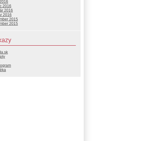
 2016
c 2016
uár 2016
ár 2016
mber 2015
mber 2015
kazy
da.sk
pty
rogram
téka