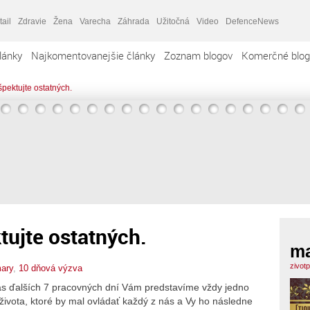
tail
Zdravie
Žena
Varecha
Záhrada
Užitočná
Video
DefenceNews
lánky
Najkomentovanejšie články
Zoznam blogov
Komerčné blog
špektujte ostatných.
tujte ostatných.
m
zivot
ary
,
10 dňová výzva
as ďalších 7 pracovných dní Vám predstavíme vždy jedno
 života, ktoré by mal ovládať každý z nás a Vy ho následne