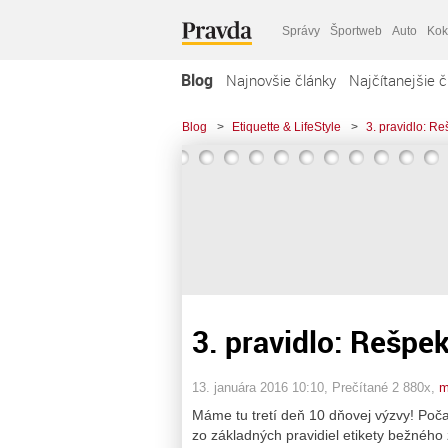
Správy
Športweb
Auto
Kok
Blog
Najnovšie články
Najčítanejšie č
Blog
>
Etiquette & LifeStyle
>
3. pravidlo: Re
3. pravidlo: Rešpek
13. januára 2016 10:10
, Prečítané 2 880x,
m
Máme tu tretí deň 10 dňovej výzvy! Poč
zo základných pravidiel etikety bežného