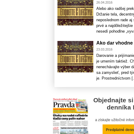
26.04.2016
Alebo ako radšej pre
Držanie tela, decentn
neposlednom rade aj 
prvé a najdôležitejši
nesedí pohodlne „vyval
Ako dar vhodne d
23.03.2016
Darovanie a prijímani
je umením taktiež. Ch
nenechávajte výber d
sa zamyslieť, pred tý
je. Prostredníctvom [.
Objednajte si
denníka 
a získajte užitočné inf
Predplatné denn