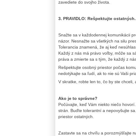
zavediete do svojho života.
3. PRAVIDLO: Rešpektujte ostatných.
Snažte sa v každodennej komunikácii pre
názor. Nesnažte sa všetkých na silu pre
Tolerancia znamená, že aj keď nesúhlasí
Každý z nás má právo voľby, môže sa sá
práva a zmierte sa s tým, že každý z nás
Rešpektujte osobný priestor počas komuni
nedotýkajte sa ľudí, ak to nie sú Vaši pria
V skratke, robte len to, čo by ste chceli,
Ako je to správne?
Počúvajte, keď Vám niekto niečo hovorí.
strán. Buďte tolerantní a nepovyšujte sa
priestor ostatných.
Zastavte sa na chvíľu a porozmýšľajte 