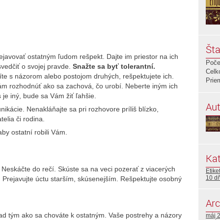
Šta
javovať ostatným ľudom rešpekt. Dajte im priestor na ich
Poče
svedčiť o svojej pravde.
Snažte sa byť tolerantní.
Celk
te s názorom alebo postojom druhých, rešpektujete ich.
Prie
m rozhodnúť ako sa zachová, čo urobí. Neberte iným ich
 je iný, bude sa Vám žiť ľahšie.
Aut
kácie. Nenakláňajte sa pri rozhovore príliš blízko,
telia či rodina.
 aby ostatní robili Vám.
Kat
 Neskáčte do rečí. Skúste sa na veci pozerať z viacerých
Etike
10 d
. Prejavujte úctu starším, skúsenejším. Rešpektujte osobný
Arc
nad tým ako sa chováte k ostatným. Vaše postrehy a názory
máj 