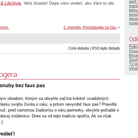
apríl
 & LifeStyle
. Veľa šťastia! Dajte nám vedieť, ako Vám to ide.
mare
febr
janu
dece
nove
deťom.
2. pravidlo: Prichádzajte na čas.
»
Od
Fotky
Celá debata
|
RSS tejto debaty
Prav
Rece
Šport
TV p
Vino
logera
snuby bez faux pas
ným obradom, ktorým sa obvykle začína kolotoč svadobných
 lásku svojho života o ruku, a pritom nevyrobiť faux pas? Pravidlá
muž, pred samotnou žiadosťou o ruku partnerky, obvykle požiadal o
budúcej snúbenice. Dnes sa od tejto tradície opúšťa. Ak sa však
.]
vedieť!