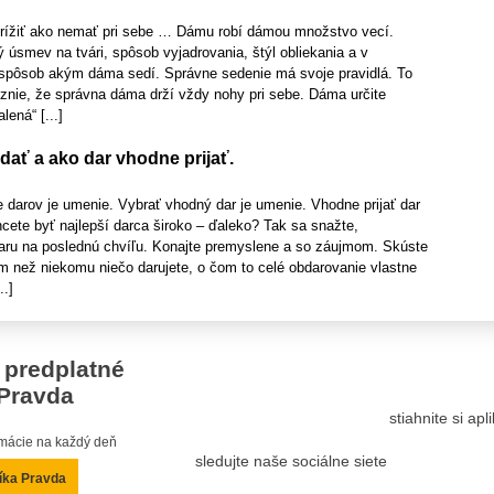
krížiť ako nemať pri sebe … Dámu robí dámou množstvo vecí.
ý úsmev na tvári, spôsob vyjadrovania, štýl obliekania a v
spôsob akým dáma sedí. Správne sedenie má svoje pravidlá. To
e znie, že správna dáma drží vždy nohy pri sebe. Dáma určite
ená“ [...]
ať a ako dar vhodne prijať.
e darov je umenie. Vybrať vhodný dar je umenie. Vhodne prijať dar
cete byť najlepší darca široko – ďaleko? Tak sa snažte,
aru na poslednú chvíľu. Konajte premyslene a so záujmom. Skúste
m než niekomu niečo darujete, o čom to celé obdarovanie vlastne
..]
 predplatné
Pravda
stiahnite si ap
ormácie na každý deň
sledujte naše sociálne siete
íka Pravda