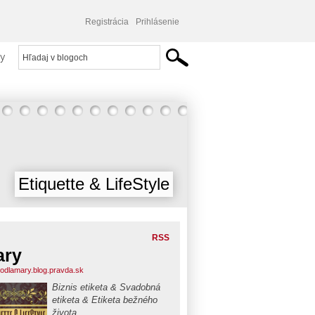
Registrácia
Prihlásenie
y
Etiquette & LifeStyle
RSS
ary
podlamary.blog.pravda.sk
Biznis etiketa & Svadobná
etiketa & Etiketa bežného
života