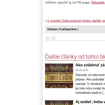
môžete vyjadriť aj na FB page:
Etiquette
«
4. pravidlo: Dajte prednosť ženám, starším, 
Debata ( 0 príspevkov )
Ďalšie články od tohto b
Ako zvládnuť zá
09.05.2016
Zásnuby sú slávnost
príprav. Ako požiadať
zásnub: V minulosti 
jej ruku otca svojej 
rozhodnete tradíciu [..
Aj sedieť, treba 