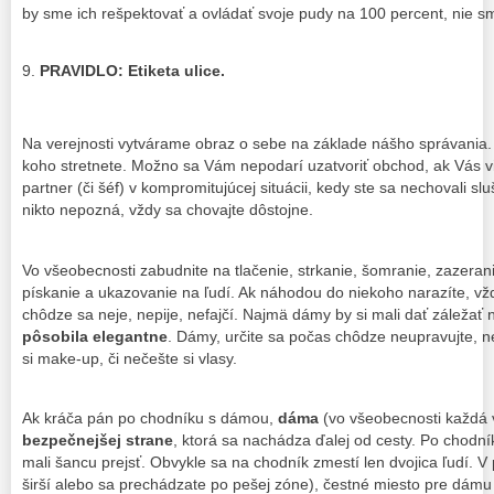
by sme ich rešpektovať a ovládať svoje pudy na 100 percent, nie s
PRAVIDLO: Etiketa ulice.
Na verejnosti vytvárame obraz o sebe na základe nášho správania. 
koho stretnete. Možno sa Vám nepodarí uzatvoriť obchod, ak Vás 
partner (či šéf) v kompromitujúcej situácii, kedy ste sa nechovali sl
nikto nepozná, vždy sa chovajte dôstojne.
Vo všeobecnosti zabudnite na tlačenie, strkanie, šomranie, zazerani
pískanie a ukazovanie na ľudí. Ak náhodou do niekoho narazíte, vž
chôdze sa neje, nepije, nefajčí. Najmä dámy by si mali dať záležať 
pôsobila elegantne
. Dámy, určite sa počas chôdze neupravujte, ne
si make-up, či nečešte si vlasy.
Ak kráča pán po chodníku s dámou,
dáma
(vo všeobecnosti každá
bezpečnejšej strane
, ktorá sa nachádza ďalej od cesty. Po chodník
mali šancu prejsť. Obvykle sa na chodník zmestí len dvojica ľudí. V 
širší alebo sa prechádzate po pešej zóne), čestné miesto pre dámu