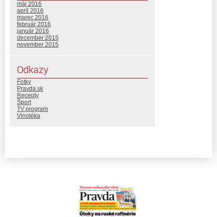
máj 2016
apríl 2016
marec 2016
február 2016
január 2016
december 2015
november 2015
Odkazy
Fotky
Pravda.sk
Recepty
Šport
TV program
Vinotéka