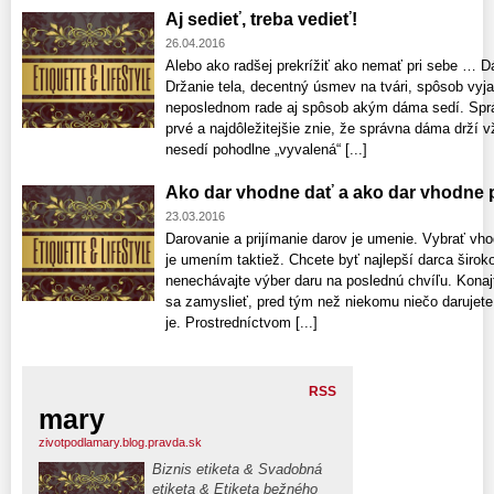
Aj sedieť, treba vedieť!
26.04.2016
Alebo ako radšej prekrížiť ako nemať pri sebe … 
Držanie tela, decentný úsmev na tvári, spôsob vyjad
neposlednom rade aj spôsob akým dáma sedí. Sprá
prvé a najdôležitejšie znie, že správna dáma drží 
nesedí pohodlne „vyvalená“ [...]
Ako dar vhodne dať a ako dar vhodne p
23.03.2016
Darovanie a prijímanie darov je umenie. Vybrať vho
je umením taktiež. Chcete byť najlepší darca širok
nenechávajte výber daru na poslednú chvíľu. Kona
sa zamyslieť, pred tým než niekomu niečo darujete
je. Prostredníctvom [...]
RSS
mary
zivotpodlamary.blog.pravda.sk
Biznis etiketa & Svadobná
etiketa & Etiketa bežného