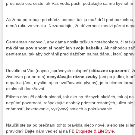
prechode cez cestu, ak Vás vodič pustí, poďakujte sa mu kývnutím 
Ak žena potrebuje pri chôdzi pomoc, tak ju muž drží pod pazuchou,
nemá ruku vo vrecku. Nezabúdajte, že dôvernosť medzi pármi nepat
Gentleman nedovolí, aby dáma nosila tašku s notebookom, či tašk
má dáma povinnosť si nosiť len svoju kabelku
. Ak náhodou zač
gentleman, tak aby ochránil pred dažďom najmä dámu, ktorú sprev
Dovolím si Vás (najmä „správnych chlapov“)
dôrazne upozorniť
, 
životným partnerom)
nevydávajte rôzne zvuky
(ani po jedle), kto
nepatria (áno, myslím aj na uvoľňovanie plynov), je to elementárna 
okolností dodržiavať.
Etiketa nás učí ohľaduplnosti, tak ako na rôznych akciách, tak aj na 
nepútať pozornosť, rešpektujte osobný priestor ostatných, ulica ni
známostí, koketovanie, vyzývavý smiech a pokrikovanie.
Naučili ste sa po prečítaní tohto pravidla niečo nové, alebo ste si 
pravidlá? Dajte nám vedieť aj na FB
Etiquette & LifeStyle
.