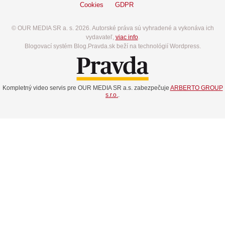
Cookies
GDPR
© OUR MEDIA SR a. s. 2026. Autorské práva sú vyhradené a vykonáva ich
vydavateľ,
viac info
.
Blogovací systém Blog.Pravda.sk beží na technológií Wordpress.
Kompletný video servis pre OUR MEDIA SR a.s. zabezpečuje
ARBERTO GROUP
s.r.o.
.