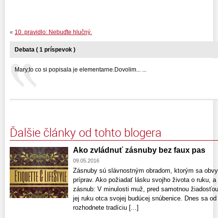
«
10. pravidlo: Nebuďte hlučný.
Debata ( 1 príspevok )
Mary,to co si popisala je elementarne.Dovolim... ...
Ďalšie články od tohto blogera
Ako zvládnuť zásnuby bez faux pas
09.05.2016
Zásnuby sú slávnostným obradom, ktorým sa obvy
príprav. Ako požiadať lásku svojho života o ruku, a
zásnub: V minulosti muž, pred samotnou žiadosťou 
jej ruku otca svojej budúcej snúbenice. Dnes sa od 
rozhodnete tradíciu [...]