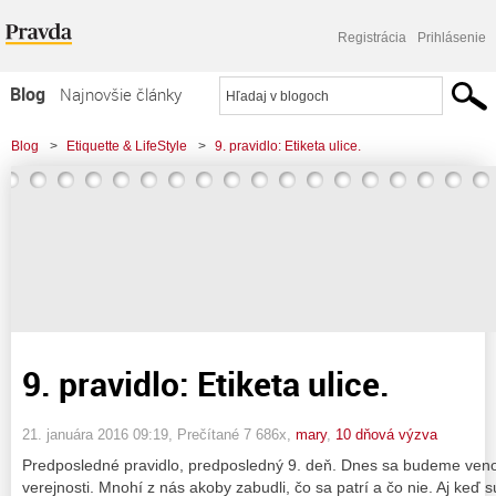
Registrácia
Prihlásenie
Blog
Najnovšie články
Najčítanejšie články
Blog
>
Etiquette & LifeStyle
>
9. pravidlo: Etiketa ulice.
Najkomentovanejšie články
Zoznam blogov
Komerčné blogy
9. pravidlo: Etiketa ulice.
21. januára 2016 09:19
, Prečítané 7 686x,
mary
,
10 dňová výzva
Predposledné pravidlo, predposledný 9. deň. Dnes sa budeme ven
verejnosti. Mnohí z nás akoby zabudli, čo sa patrí a čo nie. Aj keď sú