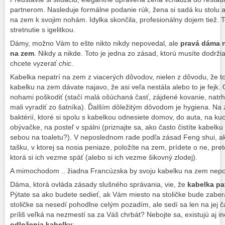
partnerom. Nasleduje formálne podanie rúk, žena si sadá ku stolu a
na zem k svojim nohám. Idylka skončila, profesionálny dojem tiež. 
stretnutie s igelitkou.
Dámy, možno Vám to ešte nikto nikdy nepovedal, ale
pravá dáma n
na zem
. Nikdy a nikde. Toto je jedna zo zásad, ktorú musíte dodrži
chcete vyzerať
chic
.
Kabelka nepatrí na zem z viacerých dôvodov, nielen z dôvodu, že to 
kabelku na zem dávate najavo, že asi veľa nestála alebo to je fejk
nohami poškodiť (stačí malá ošúchaná časť, zájdené kovanie, natrh
mali vyradiť zo šatníka). Ďalším dôležitým dôvodom je hygiena. N
baktérií, ktoré si spolu s kabelkou odnesiete domov, do auta, na kuc
obývačke, na posteľ v spálni (priznajte sa, ako často čistíte kabelku 
sebou na toaletu?). V neposlednom rade podľa zásad Feng shui, ak
tašku, v ktorej sa nosia peniaze, položíte na zem, prídete o ne, pr
ktorá si ich vezme späť (alebo si ich vezme šikovný zlodej).
A mimochodom .. žiadna Francúzska by svoju kabelku na zem nepo
Dáma, ktorá ovláda zásady slušného správania, vie, že
kabelka pat
Pýtate sa ako budete sedieť, ak Vám miesto na stoličke bude zabe
stoličke sa nesedí pohodlne celým pozadím, ale sedí sa len na jej č
príliš veľká na nezmestí sa za Váš chrbát? Nebojte sa, existujú aj i
odloženia kabelky
: