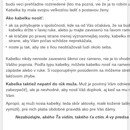
budú veci prehľadne roztriedené (kto ma pozná, vie že ja to robím 
Kabelka by mala svojou veľkosťou ladiť s postavou ženy.
Ako kabelku nosiť:
ak sa pohybujete v spoločnosti, kde sa od Vás očakáva, že sa bu
kabelku držte v ľavej ruke, alebo ju majte zavesenú na ľavom ram
ak kráčate po pravej strane menej významnejšej osoby, kabelku ma
strane, aby Vám počas schôdze neprekážala,
noste ju tak, aby ste s ňou neobťažovali ľudí okolo seba.
Kabelku nikdy nenoste zavesenú šikmo cez rameno, nie je to vhod
Vášho poprsia. Podľa typu kabelky, môžete kabelku nosiť na rame
zápästie alebo v ruke. S rozporuplným posúdením sa môžeme stretn
lakťovom zhybe.
Kabelka taktiež nepatrí do rúk muža.
Muž je povinný Vám odniesť
zabezpečiť), ale je nevhodné, aby nosil Váš doplnok, aj keď sa mu
Vám.
Apropó, aj muži nosia kabelky, teda skôr aktovky, malé kožené tašk
vymizli), pre nich platia obdobné pravidlá ako pre Vás dámy.
Nezabúdajte, akého Ťa vidím, takého ťa ctím. A vy predsa 