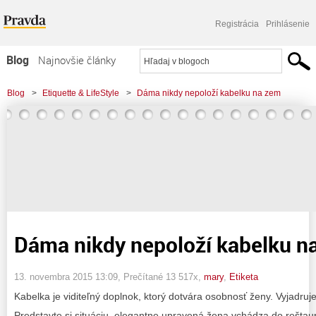
Registrácia
Prihlásenie
Blog
Najnovšie články
Najčítanejšie články
Blog
>
Etiquette & LifeStyle
>
Dáma nikdy nepoloží kabelku na zem
Najkomentovanejšie články
Zoznam blogov
Komerčné blogy
Dáma nikdy nepoloží kabelku n
13. novembra 2015 13:09
, Prečítané 13 517x,
mary
,
Etiketa
Kabelka je viditeľný doplnok, ktorý dotvára osobnosť ženy. Vyjadruje 
Predstavte si situáciu, elegantne upravená žena vchádza do reštau