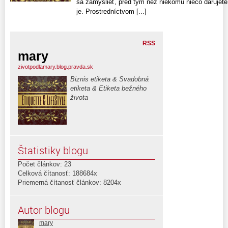
sa zamyslieť, pred tým než niekomu niečo darujete
je. Prostredníctvom [...]
RSS
mary
zivotpodlamary.blog.pravda.sk
Biznis etiketa & Svadobná
etiketa & Etiketa bežného
života
Štatistiky blogu
Počet článkov: 23
Celková čítanosť: 188684x
Priemerná čítanosť článkov: 8204x
Autor blogu
mary