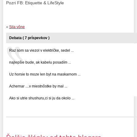
Pozri FB: Etiquette & LifeStyle
«
Sila vône
Debata ( 7 príspevkov )
Raz som sa viezol v električke, sedel ...
najlepšie bude, ak kabelu posadím ...
Uz horsie to moze len byt na maskarnom ...
Achernar ....v miestnôstke by mal ...
Ako si utrie shushuru,ci si ju da okolo ...