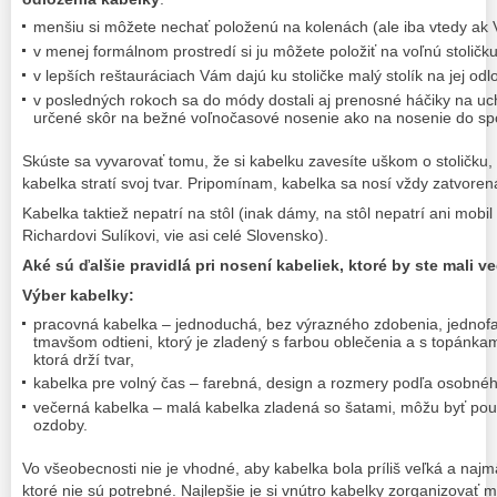
menšiu si môžete nechať položenú na kolenách (ale iba vtedy ak
v menej formálnom prostredí si ju môžete položiť na voľnú stolič
v lepších reštauráciach Vám dajú ku stoličke malý stolík na jej odl
v posledných rokoch sa do módy dostali aj prenosné háčiky na uch
určené skôr na bežné voľnočasové nosenie ako na nosenie do spo
Skúste sa vyvarovať tomu, že si kabelku zavesíte uškom o stoličku, 
kabelka stratí svoj tvar. Pripomínam, kabelka sa nosí vždy zatvoren
Kabelka taktiež nepatrí na stôl (inak dámy, na stôl nepatrí ani mobi
Richardovi Sulíkovi, vie asi celé Slovensko).
Aké sú ďalšie pravidlá pri nosení kabeliek, ktoré by ste mali v
Výber kabelky:
pracovná kabelka – jednoduchá, bez výrazného zdobenia, jednofa
tmavšom odtieni, ktorý je zladený s farbou oblečenia a s topánkami
ktorá drží tvar,
kabelka pre volný čas – farebná, design a rozmery podľa osobné
večerná kabelka – malá kabelka zladená so šatami, môžu byť použit
ozdoby.
Vo všeobecnosti nie je vhodné, aby kabelka bola príliš veľká a naj
ktoré nie sú potrebné. Najlepšie je si vnútro kabelky zorganizovať m