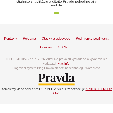
stiahnite si aplikáciu a čítajte Pravdu pohodlne aj v
mobile
Kontakty
Reklama
Otázky a odpovede
Podmienky používania
Cookies
GDPR
© OUR MEDIA SR a. s. 2026. Autorské práva sú vyhradené a vykonáva ich
vydavateľ,
viac info
.
Blogovací systém Blog.Pravda.sk beží na technológií Wordpress.
Kompletný video servis pre OUR MEDIA SR a.s. zabezpečuje
ARBERTO GROUP
s.r.o.
.