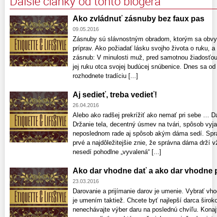
Ďalšie články od tohto blogera
Ako zvládnuť zásnuby bez faux pas
09.05.2016
Zásnuby sú slávnostným obradom, ktorým sa obvy
príprav. Ako požiadať lásku svojho života o ruku, a
zásnub: V minulosti muž, pred samotnou žiadosťou 
jej ruku otca svojej budúcej snúbenice. Dnes sa od 
rozhodnete tradíciu [...]
Aj sedieť, treba vedieť!
26.04.2016
Alebo ako radšej prekrížiť ako nemať pri sebe … 
Držanie tela, decentný úsmev na tvári, spôsob vyjad
neposlednom rade aj spôsob akým dáma sedí. Sprá
prvé a najdôležitejšie znie, že správna dáma drží 
nesedí pohodlne „vyvalená“ [...]
Ako dar vhodne dať a ako dar vhodne p
23.03.2016
Darovanie a prijímanie darov je umenie. Vybrať vho
je umením taktiež. Chcete byť najlepší darca širok
nenechávajte výber daru na poslednú chvíľu. Kona