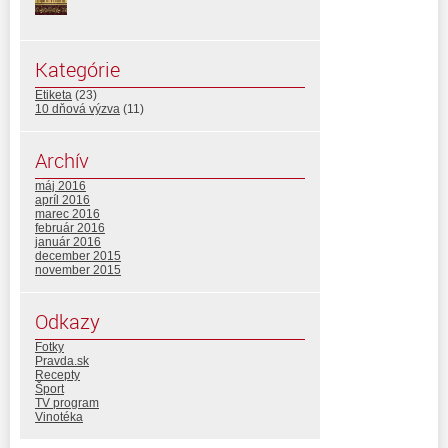
Kategórie
Etiketa
(23)
10 dňová výzva
(11)
Archív
máj 2016
apríl 2016
marec 2016
február 2016
január 2016
december 2015
november 2015
Odkazy
Fotky
Pravda.sk
Recepty
Šport
TV program
Vinotéka